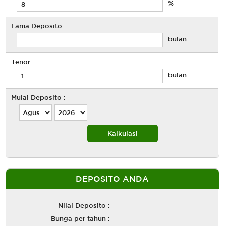
%
Lama Deposito :
bulan
Tenor :
bulan
Mulai Deposito :
DEPOSITO ANDA
Nilai Deposito :
-
Bunga per tahun :
-