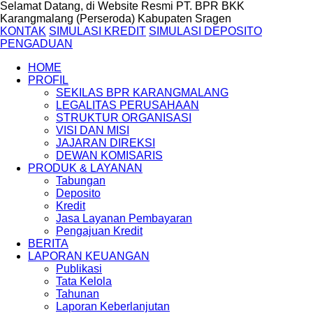
Selamat Datang, di Website Resmi PT. BPR BKK
Karangmalang (Perseroda) Kabupaten Sragen
KONTAK
SIMULASI KREDIT
SIMULASI DEPOSITO
PENGADUAN
HOME
PROFIL
SEKILAS BPR KARANGMALANG
LEGALITAS PERUSAHAAN
STRUKTUR ORGANISASI
VISI DAN MISI
JAJARAN DIREKSI
DEWAN KOMISARIS
PRODUK & LAYANAN
Tabungan
Deposito
Kredit
Jasa Layanan Pembayaran
Pengajuan Kredit
BERITA
LAPORAN KEUANGAN
Publikasi
Tata Kelola
Tahunan
Laporan Keberlanjutan