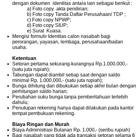
dengan dokumen identitas antara lain sebagai berikut :
a) Foto copy akta pendirian;
b) Foto copy Tanda Daftar Perusahaan/ TDP ;
c) Foto copy NPWP;
d) Foto copy SIUP;
e) Surat Kuasa.
Mengisi formulir Identitas calon nasabah bagi
perorangan, yayasan, lembaga, perusahaan/badan
usaha.
Ketentua
n
Setoran pertama sekurang-kurangnya Rp.1.000.000,-
(satu juta rupiah);
Tabungan dapat diambil setiap saat dengan saldo
minimal Rp. 1.000.000,- (satu juta rupiah);
Bunga dihitung dan dibukukan setiap akhir bulan dengan
perhitungan saldo harian;
Perubahan suku bunga tanpa pemberitahuan terlebih
dahulu;
Penutupan rekening hanya dapat dilakukan pada kantor
tempat pembukuan rekening.
Biaya Ringan dan Mur
ah
Biaya Administrasi Bulanan Rp. 1.000,- (seribu rupiah)
Bagi nasabah yang tidak ada transaksi setoran selama 6