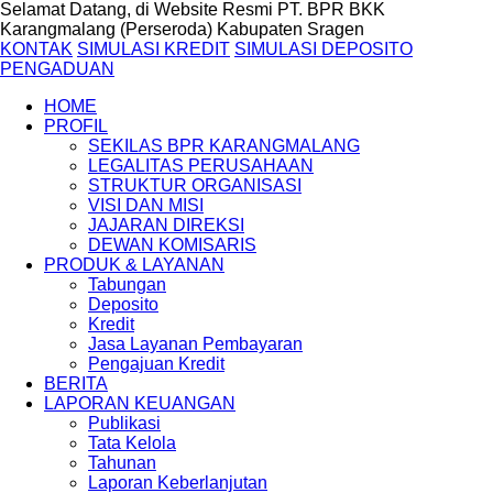
Selamat Datang, di Website Resmi PT. BPR BKK
Karangmalang (Perseroda) Kabupaten Sragen
KONTAK
SIMULASI KREDIT
SIMULASI DEPOSITO
PENGADUAN
HOME
PROFIL
SEKILAS BPR KARANGMALANG
LEGALITAS PERUSAHAAN
STRUKTUR ORGANISASI
VISI DAN MISI
JAJARAN DIREKSI
DEWAN KOMISARIS
PRODUK & LAYANAN
Tabungan
Deposito
Kredit
Jasa Layanan Pembayaran
Pengajuan Kredit
BERITA
LAPORAN KEUANGAN
Publikasi
Tata Kelola
Tahunan
Laporan Keberlanjutan