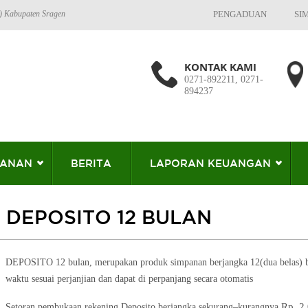
) Kabupaten Sragen
PENGADUAN
SI
KONTAK KAMI
0271-892211, 0271-
894237
YANAN
BERITA
LAPORAN KEUANGAN
DEPOSITO 12 BULAN
DEPOSITO 12 bulan, merupakan produk simpanan berjangka 12(dua belas) bu
waktu sesuai perjanjian dan dapat di perpanjang secara otomatis
Rp. 2.
Setoran pembukaan rekening Deposito berjangka sekurang–kurangnya