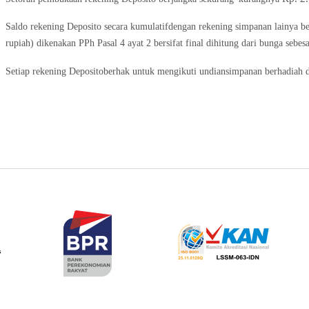
Saldo rekening Deposito secara kumulatifdengan rekening simpanan lainya berj
rupiah) dikenakan PPh Pasal 4 ayat 2 bersifat final dihitung dari bunga sebes
Setiap rekening Depositoberhak untuk mengikuti undiansimpanan berhadiah d