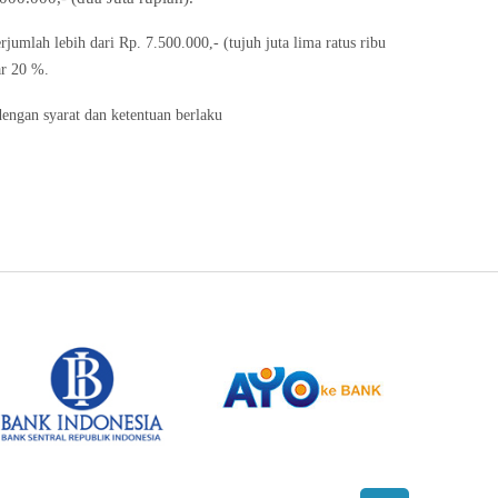
umlah lebih dari Rp. 7.500.000,- (tujuh juta lima ratus ribu
ar 20 %.
engan syarat dan ketentuan berlaku